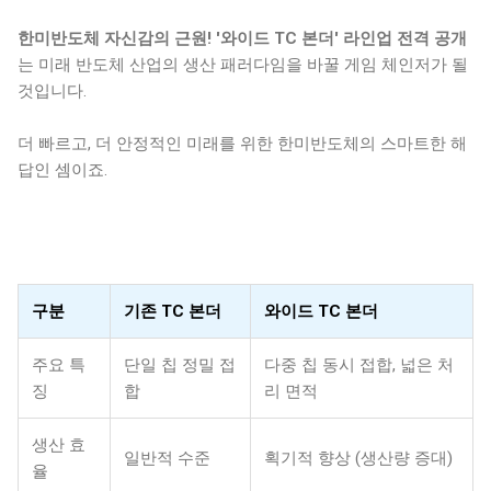
한미반도체 자신감의 근원! '와이드 TC 본더' 라인업 전격 공개
는 미래 반도체 산업의 생산 패러다임을 바꿀 게임 체인저가 될
것입니다.
더 빠르고, 더 안정적인 미래를 위한 한미반도체의 스마트한 해
답인 셈이죠.
구분
기존 TC 본더
와이드 TC 본더
주요 특
단일 칩 정밀 접
다중 칩 동시 접합, 넓은 처
징
합
리 면적
생산 효
일반적 수준
획기적 향상 (생산량 증대)
율