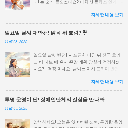
다! 는 소식 들으셨나요? 마치 넷플릭스 인기 시
리즈의 마지막 시즌을 스포 없이 본방사수하는
자세한 내용 보기
것과 같은 짜릿함! 야구 역사상 가장 스펙터클한
이벤트 중 하나가 될 '더 제너레이션 매치'에 직
접 참여할 수 있는 절호의 찬스입니다. 집에서
일요일 날씨 대반전! 맑음 뒤 흐림? ☔️
중계로만 보던 레전드 선수들과 떠오르는 신예
11월 08, 2025
스타들의 맞대결을 눈앞에서 즐길 수 있다니, 생
각만 해도 가슴이 웅장해지지 않나요? 이번 기
일요일 날씨 반전! ☀️ 포근한 아침 뒤 전국 흐리
회 놓치면 두고두고 후회할 거예요! 지금 바로
고 비 예보 에 혹시 주말 계획 망칠까 걱정하셨
직관 티켓 득템 찬스를 잡으러 가봅시다! 컴프야
나요? 걱정 마세요! 날씨는 마치 드라마 반전처
공식 커뮤니티 바로가기 티켓 응모? 꿀팁으로
럼 우리를 놀라게 하지만, 미리 알면 더 알차게
직관 가자! 자, 그럼 이 핵꿀잼 매치에 참여할 직
자세한 내용 보기
즐길 수 있답니다. 이번 일요일, 따뜻한 햇살에
관 티켓은 어떻게 얻을 수 있을까요? 너무 걱정
속았다가 갑자기 쏟아지는 비에 당황하지 않도
마세요! 마치 숨겨진 게임 속 이스터 에그를 찾
록, 제가 똑똑한 날씨 대비 꿀팁을 친절하고 유
는 것처럼, 컴투스프로야구가 여러분의 손쉬운
투명 운영이 답! 장애인단체의 진심을 만나봐
머러스하게 알려드릴게요. 주말의 마지막을 완
참여를 위해 문을 활짝 열어두었답니다. 앱 접속
11월 09, 2025
벽하게 마무리할 수 있도록, 함께 날씨 변덕에
만으로도 이벤트 참여가 가능하고, 특정 미션을
대처하는 방법을 알아볼까요? 기상청 실시간 날
완료하면 당첨 확률을 높일 수 있는 기회까지 주
안녕하세요! 오늘은 잃어버린 신뢰, 투명한 운영
씨 확인 날씨도 밀당의 고수? 현명한 대비책! 일
어진다고 하니, 이건 뭐 안 할 이유가 없겠죠? 게