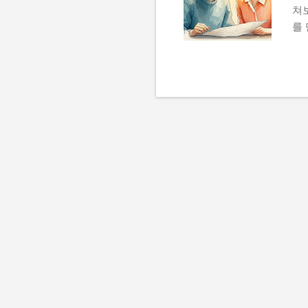
쳐
를
서 
램 
있
모
로 
인
로
고
2
하
트
렌
명
분
및 
떤
가처