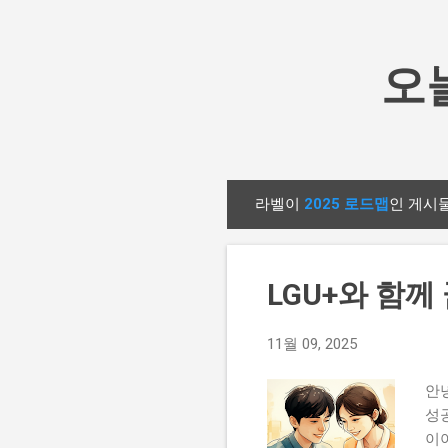
오늘
라벨이
2025 로드맵
인 게시
글
LGU+와 함께 
11월 09, 2025
안녕
성
이