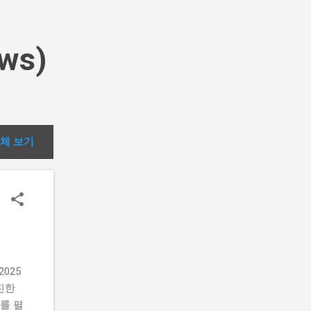
ws)
체 보기
025
진한
를 펼