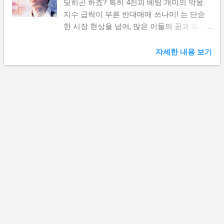
딪히곤 하죠? 특히 4천피 베팅 개미의 악몽:
지수 급락이 부른 반대매매 쓰나미! 는 단순
한 시장 현상을 넘어, 많은 이들의 꿈과 희망
을 흔드는 현실적인 위협입니다. 오늘은 이
무시무시한 '반대매매 쓰나미'가 어떻게 발생
자세한 내용 보기
하고, 우리의 포트폴리오를 순식간에 휩쓸어
갈 수 있는지, 그리고 현명한 개미가 되기 위
해 무엇을 알아야 하는지 유머러스하면서도
쉽게 파헤쳐 보겠습니다. 여러분의 험난한 투
자 항해에 든든한 등대가 되기를 바라요! 금
융감독원 금융교육센터 빚투의 그림자, 반대
매매란? 주식 투자를 할 때 '빚투', 즉 빚내서
투자하는 경우가 있죠? 마치 친구에게 돈을
빌려 좋아하는 한정판 스니커즈를 산 것과 같
아요. 그런데 스니커즈 인기가 급락해 가치가
뚝 떨어진다면 어떨까요? 친구에게 빌린 돈
을 갚아야 하는데, 스니커즈를 팔아도 원금
회수가 어려운 상황. 이게 바로 주식 시장의
‘신용융자’와 비슷합니다. 증권사에서 돈을 빌