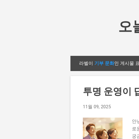
오늘
라벨이
기부 문화
인 게시물 
글
투명 운영이 
11월 09, 2025
안
로
궁