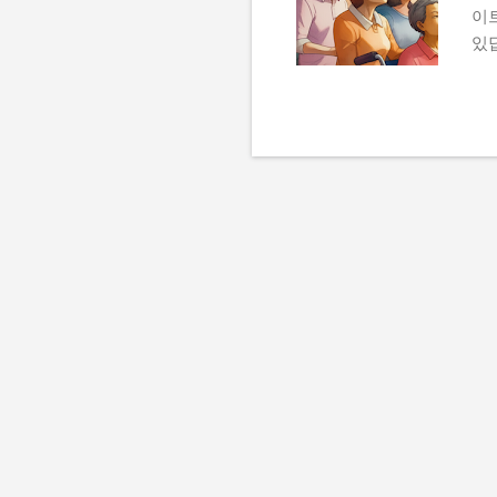
이
있
투
명
영
'투
음이
분
한
약
아
확
담
시
엔 
체
히
를 
만