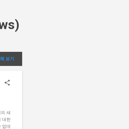
ws)
체 보기
체의 새
에 대한
안 업데